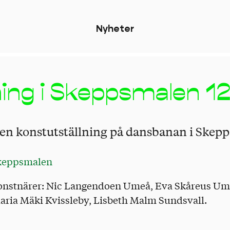
N
y
h
e
t
e
r
ning i Skeppsmalen 12 -
en konstutställning på dansbanan i Skep
Skeppsmalen
onstnärer: Nic Langendoen Umeå, Eva Skåreus Um
ria Mäki Kvissleby, Lisbeth Malm Sundsvall.