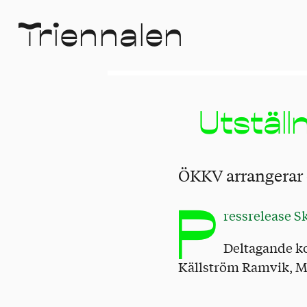
T
r
i
e
n
n
a
l
e
n
Utställ
ÖKKV arrangerar 
P
ressrelease 
Deltagande k
Källström Ramvik, Ma