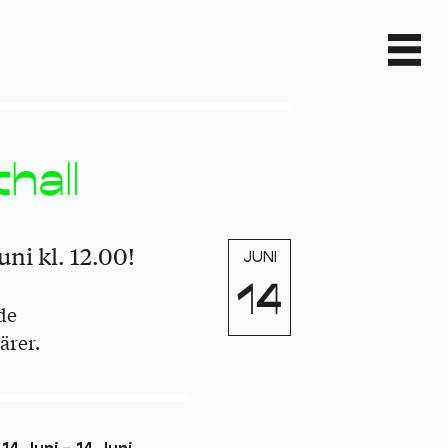
hall
ni kl. 12.00!
JUNI
14
de
ärer.
:
14 Juni – 14 Juni