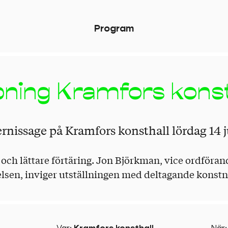
P
r
o
g
r
a
m
ning Kramfors konst
issage på Kramfors konsthall lördag 14 ju
 och lättare förtäring. Jon Björkman, vice ordföran
en, inviger utställningen med deltagande konstn
Var
:
Kramfors konsthall
När