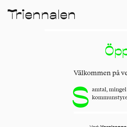
T
r
i
e
n
n
a
l
e
n
Öpp
Välkommen på vern
S
amtal, mingel
kommunstyrels
Vad
:
Vernissage